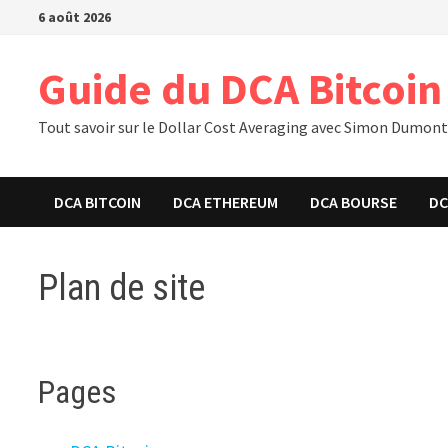
Passer
6 août 2026
au
contenu
Guide du DCA Bitcoin
Tout savoir sur le Dollar Cost Averaging avec Simon Dumon
DCA BITCOIN
DCA ETHEREUM
DCA BOURSE
DC
Plan de site
Pages