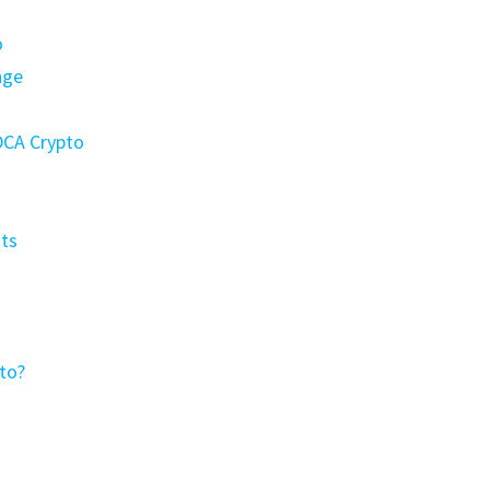
o
nge
 DCA Crypto
nts
to?