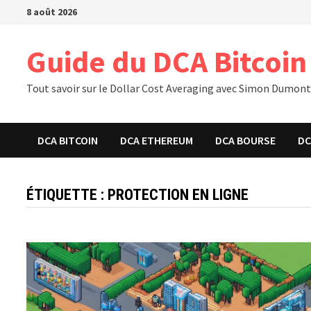
Passer
8 août 2026
au
contenu
Guide du DCA Bitcoin
Tout savoir sur le Dollar Cost Averaging avec Simon Dumon
DCA BITCOIN
DCA ETHEREUM
DCA BOURSE
DC
ÉTIQUETTE :
PROTECTION EN LIGNE