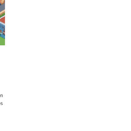
en
es