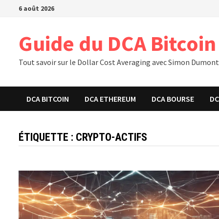
Passer
6 août 2026
au
contenu
Guide du DCA Bitcoin
Tout savoir sur le Dollar Cost Averaging avec Simon Dumon
DCA BITCOIN
DCA ETHEREUM
DCA BOURSE
DC
ÉTIQUETTE :
CRYPTO-ACTIFS