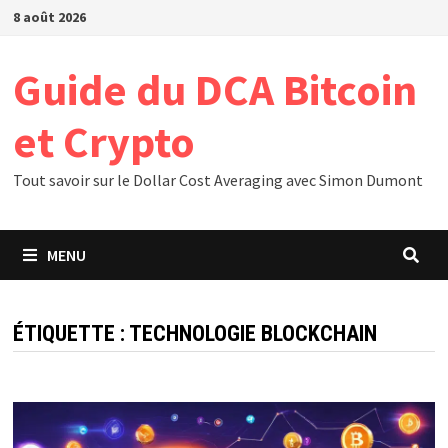
Passer
8 août 2026
au
contenu
Guide du DCA Bitcoin
et Crypto
Tout savoir sur le Dollar Cost Averaging avec Simon Dumont
MENU
ÉTIQUETTE :
TECHNOLOGIE BLOCKCHAIN