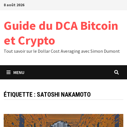
Passer
8 août 2026
au
contenu
Guide du DCA Bitcoin
et Crypto
Tout savoir sur le Dollar Cost Averaging avec Simon Dumont
MENU
ÉTIQUETTE :
SATOSHI NAKAMOTO