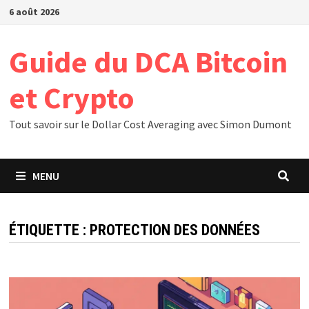
Passer
6 août 2026
au
contenu
Guide du DCA Bitcoin
et Crypto
Tout savoir sur le Dollar Cost Averaging avec Simon Dumont
MENU
ÉTIQUETTE :
PROTECTION DES DONNÉES