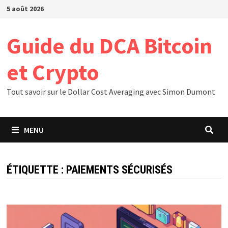
Passer
5 août 2026
au
contenu
Guide du DCA Bitcoin
et Crypto
Tout savoir sur le Dollar Cost Averaging avec Simon Dumont
MENU
ÉTIQUETTE :
PAIEMENTS SÉCURISÉS