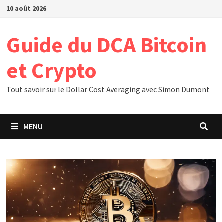
Passer
10 août 2026
au
contenu
Guide du DCA Bitcoin
et Crypto
Tout savoir sur le Dollar Cost Averaging avec Simon Dumont
MENU