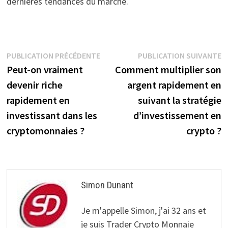
dernières tendances du marché.
Navigation
Publication
P
PUBLICATION PRÉCÉDENTE
PUBLICATION SUIVANTE
précédente :
s
Peut-on vraiment
Comment multiplier son
de
devenir riche
argent rapidement en
l’article
rapidement en
suivant la stratégie
investissant dans les
d’investissement en
cryptomonnaies ?
crypto ?
Simon Dunant
Je m'appelle Simon, j'ai 32 ans et
je suis Trader Crypto Monnaie