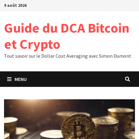
Passer
9 août 2026
au
contenu
Guide du DCA Bitcoin
et Crypto
Tout savoir sur le Dollar Cost Averaging avec Simon Dumont
MENU