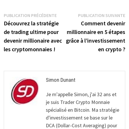
Navigation
Publication
P
PUBLICATION PRÉCÉDENTE
PUBLICATION SUIVANTE
précédente :
s
Découvrez la stratégie
Comment devenir
de
de trading ultime pour
millionnaire en 5 étapes
l’article
devenir millionaire avec
grâce à l’investissement
les cryptomonnaies !
en crypto ?
Simon Dunant
Je m'appelle Simon, j'ai 32 ans et
je suis Trader Crypto Monnaie
spécialisé en Bitcoin. Ma stratégie
d'investissement se base sur le
DCA (Dollar-Cost Averaging) pour